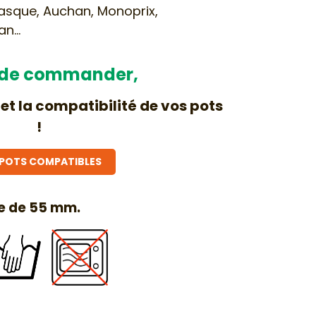
Basque, Auchan, Monoprix,
an…
 de commander,
 et la compatibilité de vos pots
!
 POTS COMPATIBLES
re de 55 mm.