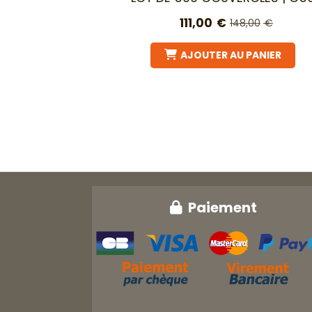
111,00
€
148,00
€
AJOUTER AU PANIER
Paiement
