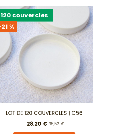
120 couvercles
-21 %
LOT DE 120 COUVERCLES | C56
28,20
€
35,52
€