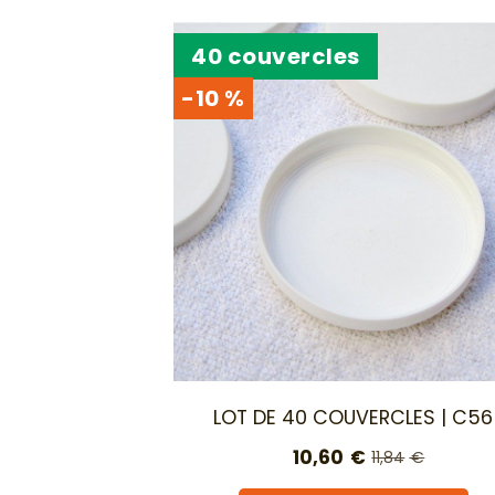
40 couvercles
-10 %
LOT DE 40 COUVERCLES | C56
10,60
€
11,84
€