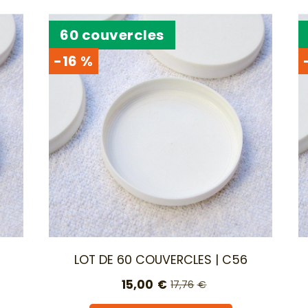
60 couvercles
-16 %
LOT DE 60 COUVERCLES | C56
15,00
€
17,76
€