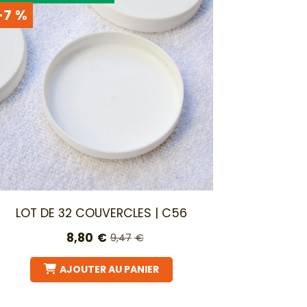
-7 %
LOT DE 32 COUVERCLES | C56
8,80
€
9,47
€
AJOUTER AU PANIER