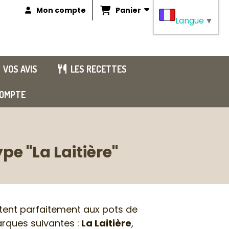
Panier
Mon compte
Langue
▼
VOS AVIS
LES RECETTES
OMPTE
e "La Laitière"
tent parfaitement aux pots de
rques suivantes :
La Laitière
,