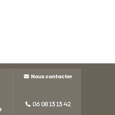
Nous contacter


06 08 13 13 42